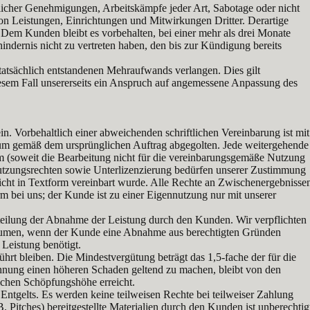
cher Genehmigungen, Arbeitskämpfe jeder Art, Sabotage oder nicht
on Leistungen, Einrichtungen und Mitwirkungen Dritter. Derartige
 Dem Kunden bleibt es vorbehalten, bei einer mehr als drei Monate
ndernis nicht zu vertreten haben, den bis zur Kündigung bereits
tatsächlich entstandenen Mehraufwands verlangen. Dies gilt
esem Fall unsererseits ein Anspruch auf angemessene Anpassung des
 Vorbehaltlich einer abweichenden schriftlichen Vereinbarung ist mit
um gemäß dem ursprünglichen Auftrag abgegolten. Jede weitergehende
rm (soweit die Bearbeitung nicht für die vereinbarungsgemäße Nutzung
Nutzungsrechten sowie Unterlizenzierung bedürfen unserer Zustimmung
nicht in Textform vereinbart wurde. Alle Rechte an Zwischenergebnisse
 bei uns; der Kunde ist zu einer Eigennutzung nur mit unserer
teilung der Abnahme der Leistung durch den Kunden. Wir verpflichten
uräumen, wenn der Kunde eine Abnahme aus berechtigten Gründen
Leistung benötigt.
hrt bleiben. Die Mindestvergütung beträgt das 1,5-fache der für die
hnung einen höheren Schaden geltend zu machen, bleibt von den
ichen Schöpfungshöhe erreicht.
ntgelts. Es werden keine teilweisen Rechte bei teilweiser Zahlung
itches) bereitgestellte Materialien durch den Kunden ist unberechtig