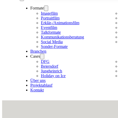
Formate
Imagefilm
Portraitfilm
Erklär-/Animationsfilm
Eventfilm
Talkformate
Kommunikationsberatung
Social Media
Sonder-Formate
Branchen
Cases
DFG
Beiersdorf
Jungheinrich
Holiday on Ice
Über uns
Projektablauf
Kontakt