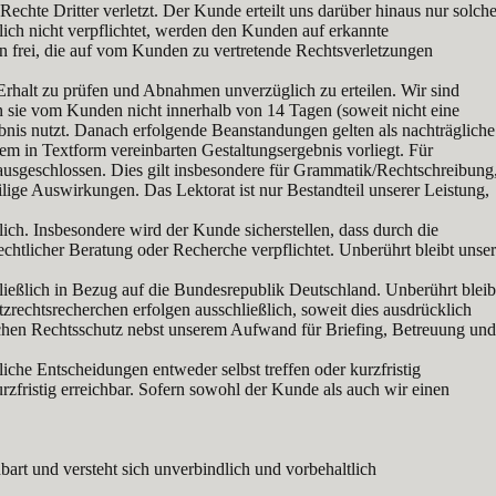
hte Dritter verletzt. Der Kunde erteilt uns darüber hinaus nur solch
lich nicht verpflichtet, werden den Kunden auf erkannte
 frei, die auf vom Kunden zu vertretende Rechtsverletzungen
rhalt zu prüfen und Abnahmen unverzüglich zu erteilen. Wir sind
nn sie vom Kunden nicht innerhalb von 14 Tagen (soweit nicht eine
bnis nutzt. Danach erfolgende Beanstandungen gelten als nachträgliche
 in Textform vereinbarten Gestaltungsergebnis vorliegt. Für
usgeschlossen. Dies gilt insbesondere für Grammatik/Rechtschreibung
ilige Auswirkungen. Das Lektorat ist nur Bestandteil unserer Leistung,
ich. Insbesondere wird der Kunde sicherstellen, dass durch die
chtlicher Beratung oder Recherche verpflichtet. Unberührt bleibt unse
chließlich in Bezug auf die Bundesrepublik Deutschland. Unberührt bleib
zrechtsrecherchen erfolgen ausschließlich, soweit dies ausdrücklich
ichen Rechtsschutz nebst unserem Aufwand für Briefing, Betreuung und
iche Entscheidungen entweder selbst treffen oder kurzfristig
rzfristig erreichbar. Sofern sowohl der Kunde als auch wir einen
art und versteht sich unverbindlich und vorbehaltlich