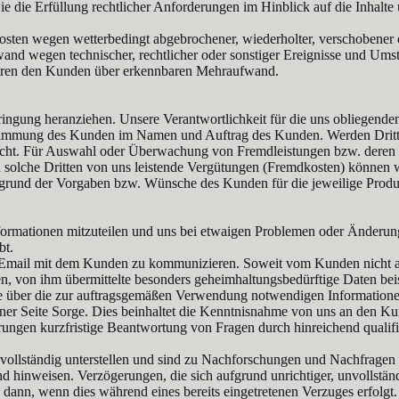
e die Erfüllung rechtlicher Anforderungen im Hinblick auf die Inhalt
kosten wegen wetterbedingt abgebrochener, wiederholter, verschobener 
nd wegen technischer, rechtlicher oder sonstiger Ereignisse und Umstä
ieren den Kunden über erkennbaren Mehraufwand.
ingung heranziehen. Unsere Verantwortlichkeit für die uns obliegenden 
 Zustimmung des Kunden im Namen und Auftrag des Kunden. Werden Drit
 nicht. Für Auswahl oder Überwachung von Fremdleistungen bzw. deren L
 an solche Dritten von uns leistende Vergütungen (Fremdkosten) könne
ufgrund der Vorgaben bzw. Wünsche des Kunden für die jeweilige Produk
nformationen mitzuteilen und uns bei etwaigen Problemen oder Änderung
bt.
 Email mit dem Kunden zu kommunizieren. Soweit vom Kunden nicht ande
 von ihm übermittelte besonders geheimhaltungsbedürftige Daten beis
e über die zur auftragsgemäßen Verwendung notwendigen Informationen
iner Seite Sorge. Dies beinhaltet die Kenntnisnahme von uns an den Ku
erungen kurzfristige Beantwortung von Fragen durch hinreichend quali
vollständig unterstellen und sind zu Nachforschungen und Nachfragen 
d hinweisen. Verzögerungen, die sich aufgrund unrichtiger, unvollstän
 dann, wenn dies während eines bereits eingetretenen Verzuges erfolgt.