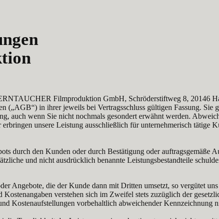
ungen
tion
r STERNTAUCHER Filmproduktion GmbH, Schröderstiftweg 8, 20146
(„AGB“) in ihrer jeweils bei Vertragsschluss gültigen Fassung. Sie gel
hung, auch wenn Sie nicht nochmals gesondert erwähnt werden. Abwei
erbringen unsere Leistung ausschließlich für unternehmerisch tätige 
bots durch den Kunden oder durch Bestätigung oder auftragsgemäße Au
ätzliche und nicht ausdrücklich benannte Leistungsbestandteile schulden
der Angebote, die der Kunde dann mit Dritten umsetzt, so vergütet un
ostenangaben verstehen sich im Zweifel stets zuzüglich der gesetzlic
nd Kostenaufstellungen vorbehaltlich abweichender Kennzeichnung nich