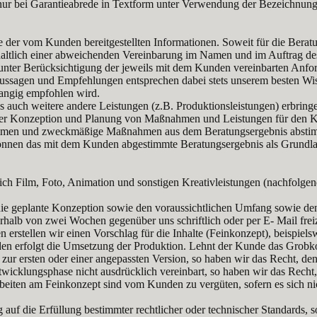
 nur bei Garantieabrede in Textform unter Verwendung der Bezeichnung
e der vom Kunden bereitgestellten Informationen. Soweit für die Berat
ehaltlich einer abweichenden Vereinbarung im Namen und im Auftrag d
 unter Berücksichtigung der jeweils mit dem Kunden vereinbarten Anfor
g Aussagen und Empfehlungen entsprechen dabei stets unserem besten 
rangig empfohlen wird.
auch weitere andere Leistungen (z.B. Produktionsleistungen) erbringen,
der Konzeption und Planung von Maßnahmen und Leistungen für den Kunde
mmen und zweckmäßige Maßnahmen aus dem Beratungsergebnis abstimm
nen das mit dem Kunden abgestimmte Beratungsergebnis als Grundla
ch Film, Foto, Animation und sonstigen Kreativleistungen (nachfolgen
r die geplante Konzeption sowie den voraussichtlichen Umfang sowie de
alb von zwei Wochen gegenüber uns schriftlich oder per E- Mail freiz
erstellen wir einen Vorschlag für die Inhalte (Feinkonzept), beispie
nden erfolgt die Umsetzung der Produktion. Lehnt der Kunde das Grob
n zur ersten oder einer angepassten Version, so haben wir das Recht, d
twicklungsphase nicht ausdrücklich vereinbart, so haben wir das Recht
rbeiten am Feinkonzept sind vom Kunden zu vergüten, sofern es sic
g auf die Erfüllung bestimmter rechtlicher oder technischer Standards, 