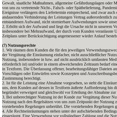
Gewalt, staatliche Maßnahmen, allgemeine Gefährdungslagen oder M
von uns zu vertretende Nicht-, Falsch- oder Spätbelieferung, Pandem
Ereignisse verlängern den Liefertermin entsprechend, und zwar auch 
andauernden Verhinderung der Leistungen Vertrag außerordentlich zu 
entstandenen Aufwand, nicht stornierbare Aufwendungen sowie unsere
2. Erhöht sich der Aufwand und liegt die Ursache nicht in unserem 
insbesondere bei Mehraufwand, der durch vom Kunden veranlasste Un
Zeitplans unter Berücksichtigung angemessener wieder Anlauf beste
(7) Nutzungsrechte
1. Wir räumen dem Kunden die für den jeweiligen Verwendungszweck e
der Vergütung die Einräumung einfacher, nicht ausschließlicher N
Nutzung, insbesondere in bzw. auf nicht ausdrücklich umfassten Med
erforderlich ist) und/oder in einem abweichenden Zeitraum bedarf e
in Textform. Die Überlassung offener, bearbeitungsfähiger Dateien an
Vorschlägen oder Entwürfen sowie Konzepten und Ausschreibungsbeitr
Zustimmung berechtigt.
2. Ist für die Leistung eine Abnahme vorgesehen, so steht die Einr
uns, dem Kunden auf dessen in Textform äußerte Aufforderung hin d
begründet verweigert und gleichwohl vor Erteilung der Abnahme zur W
3. Bei unberechtigter Nutzung ist der Kunde zur Vergütung dieser Nu
Nutzung nach den Regelsätzen von uns zum Zeitpunkt der Nutzung zu
vorstehenden Regelungen unberührt. Die vorstehenden Regelungen gelt
4. Alle Rechtseinräumungen stehen unter der aufschiebenden Bedingun
eingeräumt. Eine Verwendung vor vollständiger Zahlung und die Nutzu