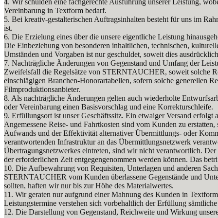
4. Wir schulden eine fachgerechte Ausführung unserer Leistung, wobe
Vereinbarung in Textform bedarf.
5. Bei kreativ-gestalterischen Auftragsinhalten besteht für uns im 
ist.
6. Die Erzielung eines über die unsere eigentliche Leistung hinausge
Die Einbeziehung von besonderen inhaltlichen, technischen, kultur
Umständen und Vorgaben ist nur geschuldet, soweit dies ausdrücklich 
7. Nachträgliche Änderungen von Gegenstand und Umfang der Leistu
Zweifelsfall die Regelsätze von STERNTAUCHER, soweit solche Regels
einschlägigen Branchen-Honorartabellen, sofern solche generellen Reg
Filmproduktionsanbieter.
8. Als nachträgliche Änderungen gelten auch wiederholte Entwurfsar
oder Vereinbarung einen Basisvorschlag und eine Korrekturschleife.
9. Erfüllungsort ist unser Geschäftssitz. Ein etwaiger Versand erfo
Angemessene Reise- und Fahrtkosten sind vom Kunden zu erstatten, s
Aufwands und der Effektivität alternativer Übermittlungs- oder Komm
verantwortenden Infrastruktur an das Übermittlungsnetzwerk verantw
Übertragungsnetzwerkes eintreten, sind wir nicht verantwortlich. Der
der erforderlichen Zeit entgegengenommen werden können. Das betriff
10. Die Aufbewahrung von Requisiten, Unterlagen und anderen Sachen
STERNTAUCHER vom Kunden überlassene Gegenstände und Unterlagen
sollten, haften wir nur bis zur Höhe des Materialwertes.
11. Wir geraten nur aufgrund einer Mahnung des Kunden in Textform i
Leistungstermine verstehen sich vorbehaltlich der Erfüllung sämtlich
12. Die Darstellung von Gegenstand, Reichweite und Wirkung unserer