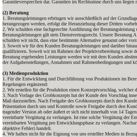
Garantieversprechen dar. Garantien im Rechtssinne durch uns liegen
(2) Beratung
1. Beratungsleistungen erbringen wir ausschließlich auf der Grundlag
herangezogen werden, erfolgt die Heranziehung dieser Dritten vorb
2. Wir schulden eine fachgerechte Ausführung der Beratungsleistung
Beratungsleistungen gilt stets Dienstvertragsrecht. Unsere Beratun
schulden wir nicht, dass eine bestimmte Alternative genannt oder vor
3. Soweit wir für den Kunden Beratungsleistungen und darüber hinaus 
qualifizieren. Soweit wir im Rahmen der Projektvorbereitung sowie 
Beratung ergebenden Leistungen werden wir mit dem Kunden absti
der Aufgabenstellungen, Annahmen und Rahmenbedingungen und kön
(3) Medienproduktion
1. Für die Entwicklung und Durchführung von Produktionen im Berei
Regelungen ergänzend:
2. Wir erstellen für die Produktion einen Konzeptvorschlag, welche
3. Nach Vorlage des Grobkonzepts hat der Kunde den Vorschlag innerh
Mail darzustellen. Nach Freigabe des Grobkonzepts durch den Kunden 
Präsentation durch uns und Kontrolle sowie Freigabe durch den Ku
tragender Version ab oder äußert er sich nicht innerhalb von 14 Tage
vereinbarte Vergütung zu verlangen. Ist eine solche Vergütung der En
vereinbarten Vergütung pro Entwicklungsphase zu verlangen. Nacha
objektive Fehler) handelt.
4. Wir haften nicht für die Eignung von uns erstellter Medien in Bezu