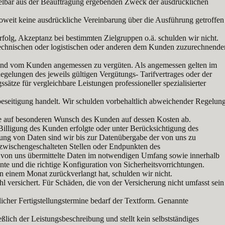
ttelbar aus der Beauftragung ergebenden Zweck der ausdrücklichen
soweit keine ausdrückliche Vereinbarung über die Ausführung getroffen
rfolg, Akzeptanz bei bestimmten Zielgruppen o.ä. schulden wir nicht.
technischen oder logistischen oder anderen dem Kunden zuzurechnende
sind vom Kunden angemessen zu vergüten. Als angemessen gelten im
elungen des jeweils gültigen Vergütungs- Tarifvertrages oder der
tze für vergleichbare Leistungen professioneller spezialisierter
eseitigung handelt. Wir schulden vorbehaltlich abweichender Regelun
erne auf besonderen Wunsch des Kunden auf dessen Kosten ab.
illigung des Kunden erfolgte oder unter Berücksichtigung des
tlung von Daten sind wir bis zur Datenübergabe der von uns zu
 zwischengeschalteten Stellen oder Endpunkten des
ass von uns übermittelte Daten im notwendigen Umfang sowie innerhalb
te und die richtige Konfiguration von Sicherheitsvorrichtungen.
 einem Monat zurückverlangt hat, schulden wir nicht.
ichert. Für Schäden, die von der Versicherung nicht umfasst sein
icher Fertigstellungstermine bedarf der Textform. Genannte
ch der Leistungsbeschreibung und stellt kein selbstständiges