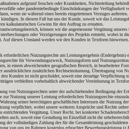
aßnahmen aufgrund Seuchen oder Krankheiten, Nichterteilung behördli
ievorfälle oder pandemiebedingte Einschränkungen der Verfügbarkeit v
dann, wenn sie während eines bereits eingetretenen Verzuges auftreten.
kündigen. In diesem Fall hat uns der Kunde, soweit wir das Leistungshi
n kalkulatorischen Gewinn für den Auftrag zu erstatten.
Verantwortungsbereich, können wir die angemessene Vergütung unseres 
terbrechungen oder Verzögerungen des Projekts entsteht, wobei in di
ht. Auf diesen Umstand werden wir den Kunden in Textform hinweisen.
rforderlichen Nutzungsrechte am Leistungsergebnis (Endergebnis) ein.
utzungsrechte für Verwendungszweck, Nutzungsform und Nutzungszeitra
ien, in einem abweichenden geografischen Bereich, in bearbeiteter Fo
iner ausdrücklichen zusätzlichen Rechtseinräumung. Übertragung von 
 den Kunden ist nicht geschuldet, soweit eine derartige Verpflichtung 
ägen verbleiben vorbehaltlich abweichender Vereinbarung in Textform
äumung von Nutzungsrechten unter der aufschiebenden Bedingung der Er
ie zur Nutzung unserer Leistung erforderlichen Nutzungsrechte einz
ahrung seiner berechtigten geschäftlichen Interessen die Nutzung der 
tzung verpflichtet, wobei unsere weiteren Ansprüche und Rechte unberü
 entrichtenden Vergütung. Unser Recht, bei konkreter Schadensberec
en auch, soweit eine Gestaltung im Einzelfall nicht die urheberrechtl
g der vollständigen Zahlung des für die Gesamtleistung geschuldeten E
ng von uns im Rahmen kostenlos erbrachter Bewerbungsleistung (z.B. P