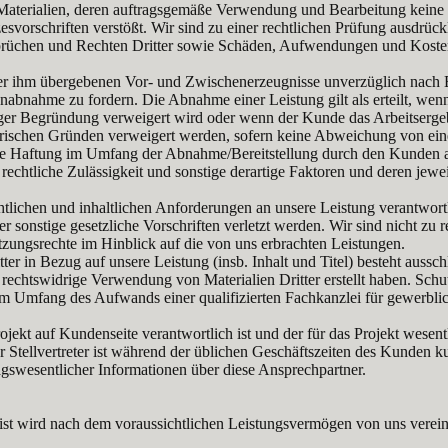
terialien, deren auftragsgemäße Verwendung und Bearbeitung keine Rec
vorschriften verstößt. Wir sind zu einer rechtlichen Prüfung ausdrück
prüchen und Rechten Dritter sowie Schäden, Aufwendungen und Kosten
der ihm übergebenen Vor- und Zwischenerzeugnisse unverzüglich nach E
chenabnahme zu fordern. Die Abnahme einer Leistung gilt als erteilt, we
ftiger Begründung verweigert wird oder wenn der Kunde das Arbeitserge
ischen Gründen verweigert werden, sofern keine Abweichung von einem
ere Haftung im Umfang der Abnahme/Bereitstellung durch den Kunden a
rechtliche Zulässigkeit und sonstige derartige Faktoren und deren jewe
tlichen und inhaltlichen Anforderungen an unsere Leistung verantwortl
nstige gesetzliche Vorschriften verletzt werden. Wir sind nicht zu re
tzungsrechte im Hinblick auf die von uns erbrachten Leistungen.
ter in Bezug auf unsere Leistung (insb. Inhalt und Titel) besteht auss
 rechtswidrige Verwendung von Materialien Dritter erstellt haben. Schut
 im Umfang des Aufwands einer qualifizierten Fachkanzlei für gewerbl
jekt auf Kundenseite verantwortlich ist und der für das Projekt wesentl
 Stellvertreter ist während der üblichen Geschäftszeiten des Kunden ku
agswesentlicher Informationen über diese Ansprechpartner.
rist wird nach dem voraussichtlichen Leistungsvermögen von uns vereinb