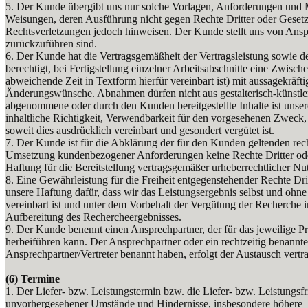
5. Der Kunde übergibt uns nur solche Vorlagen, Anforderungen und Ma
Weisungen, deren Ausführung nicht gegen Rechte Dritter oder Gesetzes
Rechtsverletzungen jedoch hinweisen. Der Kunde stellt uns von Ans
zurückzuführen sind.
6. Der Kunde hat die Vertragsgemäßheit der Vertragsleistung sowie 
berechtigt, bei Fertigstellung einzelner Arbeitsabschnitte eine Zwis
abweichende Zeit in Textform hierfür vereinbart ist) mit aussagekrä
Änderungswünsche. Abnahmen dürfen nicht aus gestalterisch-künstler
abgenommene oder durch den Kunden bereitgestellte Inhalte ist uns
inhaltliche Richtigkeit, Verwendbarkeit für den vorgesehenen Zweck, 
soweit dies ausdrücklich vereinbart und gesondert vergütet ist.
7. Der Kunde ist für die Abklärung der für den Kunden geltenden rech
Umsetzung kundenbezogener Anforderungen keine Rechte Dritter oder so
Haftung für die Bereitstellung vertragsgemäßer urheberrechtlicher Nu
8. Eine Gewährleistung für die Freiheit entgegenstehender Rechte Drit
unsere Haftung dafür, dass wir das Leistungsergebnis selbst und ohne
vereinbart ist und unter dem Vorbehalt der Vergütung der Recherche
Aufbereitung des Rechercheergebnisses.
9. Der Kunde benennt einen Ansprechpartner, der für das jeweilige Pro
herbeiführen kann. Der Ansprechpartner oder ein rechtzeitig benannter
Ansprechpartner/Vertreter benannt haben, erfolgt der Austausch vertr
(6) Termine
1. Der Liefer- bzw. Leistungstermin bzw. die Liefer- bzw. Leistungsf
unvorhergesehener Umstände und Hindernisse, insbesondere höhere