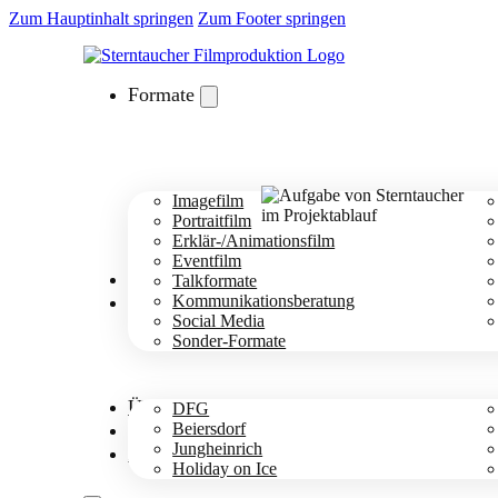
Zum Hauptinhalt springen
Zum Footer springen
Formate
Imagefilm
Portraitfilm
Erklär-/Animationsfilm
Eventfilm
Branchen
Talkformate
Cases
Kommunikationsberatung
Social Media
Sonder-Formate
Über uns
DFG
Projektablauf
Beiersdorf
Jungheinrich
Kontakt
Holiday on Ice