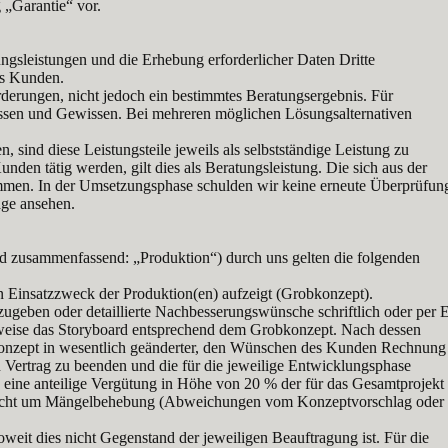
 „Garantie“ vor.
ungsleistungen und die Erhebung erforderlicher Daten Dritte
es Kunden.
derungen, nicht jedoch ein bestimmtes Beratungsergebnis. Für
Wissen und Gewissen. Bei mehreren möglichen Lösungsalternativen
 sind diese Leistungsteile jeweils als selbstständige Leistung zu
n tätig werden, gilt dies als Beratungsleistung. Die sich aus der
en. In der Umsetzungsphase schulden wir keine erneute Überprüfun
ge ansehen.
d zusammenfassend: „Produktion“) durch uns gelten die folgenden
n Einsatzzweck der Produktion(en) aufzeigt (Grobkonzept).
ugeben oder detaillierte Nachbesserungswünsche schriftlich oder per 
lsweise das Storyboard entsprechend dem
Grobkonzept. Nach dessen
konzept in wesentlich geänderter, den Wünschen des Kunden Rechnung
en Vertrag zu beenden und die für die jeweilige Entwicklungsphase
, eine anteilige Vergütung in Höhe von 20 % der für das Gesamtprojekt
h nicht um Mängelbehebung (Abweichungen vom Konzeptvorschlag oder
soweit dies nicht Gegenstand der jeweiligen Beauftragung ist. Für die