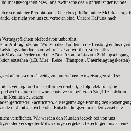
e und Inhaltsvorgaben bzw. Inhaltswünsche des Kunden ist der Kunde
oder veränderter Produktionen. Gleiches gilt für andere Mehrkosten, di
nde, die nicht von uns zu vertreten sind. Unsere Haftung nach
Vertragspflichten bleibt davon unberührt.
te im Auftrag oder auf Wunsch des Kunden in die Leistung einbezogen
eistungsschuldner sind wir nur verantwortlich, sofern dies
n wir Vorkasse fordern und eine Beauftragung bis zum Zahlungseingang
tion entstehen (z.B. Miet-, Reise-, Transport-, Unterbringungskosten).
serfordernissen rechtzeitig zu unterrichten. Anweisungen sind so
rs verlangt und in Textform vereinbart, erfolgt elektronische
pielsweise durch Passwortschutz vor unbefugtem Zugriff zu sichern
 in Kenntnis zu setzen.
nden gerichteter Nachrichten, die regelmäßige Prüfung des Posteingan
fizierte und mit ausreichenden Entscheidungsvollmachten versehene
nicht verpflichtet. Wir werden den Kunden jedoch bei von uns
diger oder verzögerter Mitwirkungen ergeben, berechtigen uns zu einer