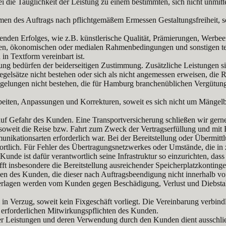
i die Tauglichkeit der Leistung zu einem bestimmten, sich nicht unmi
Rahmen des Auftrags nach pflichtgemäßem Ermessen Gestaltungsfreiheit, 
henden Erfolges, wie z.B. künstlerische Qualität, Prämierungen, Werbee
ellen, ökonomischen oder medialen Rahmenbedingungen und sonstigen 
in Textform vereinbart ist.
ng bedürfen der beiderseitigen Zustimmung. Zusätzliche Leistungen 
ätze nicht bestehen oder sich als nicht angemessen erweisen, die Reg
elungen nicht bestehen, die für Hamburg branchenüblichen Vergütungssä
beiten, Anpassungen und Korrekturen, soweit es sich nicht um Mängelb
lgt auf Gefahr des Kunden. Eine Transportversicherung schließen wir g
oweit die Reise bzw. Fahrt zum Zweck der Vertragserfüllung und mit B
unikationsarten erforderlich war. Bei der Bereitstellung oder Übermit
ortlich. Für Fehler des Übertragungsnetzwerkes oder Umstände, die in
 Kunde ist dafür verantwortlich seine Infrastruktur so einzurichten, d
t insbesondere die Bereitstellung ausreichender Speicherplatzkontingen
 des Kunden, die dieser nach Auftragsbeendigung nicht innerhalb von
 werden vom Kunden gegen Beschädigung, Verlust und Diebstahl vers
n Verzug, soweit kein Fixgeschäft vorliegt. Die Vereinbarung verbindl
e erforderlichen Mitwirkungspflichten des Kunden.
 Leistungen und deren Verwendung durch den Kunden dient ausschließli