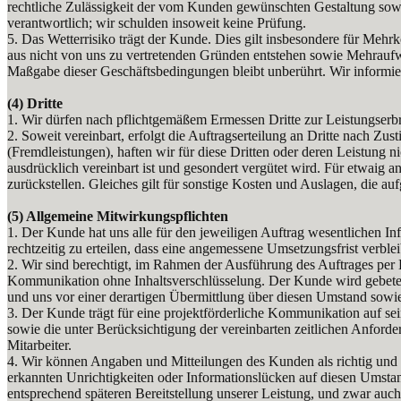
rechtliche Zulässigkeit der vom Kunden gewünschten Gestaltung sowi
verantwortlich; wir schulden insoweit keine Prüfung.
5. Das Wetterrisiko trägt der Kunde. Dies gilt insbesondere für Mehr
aus nicht von uns zu vertretenden Gründen entstehen sowie Mehraufwa
Maßgabe dieser Geschäftsbedingungen bleibt unberührt. Wir inform
(4) Dritte
1. Wir dürfen nach pflichtgemäßem Ermessen Dritte zur Leistungserbr
2. Soweit vereinbart, erfolgt die Auftragserteilung an Dritte nach
(Fremdleistungen), haften wir für diese Dritten oder deren Leistung
ausdrücklich vereinbart ist und gesondert vergütet wird. Für etwaig
zurückstellen. Gleiches gilt für sonstige Kosten und Auslagen, die a
(5)
Allgemeine Mitwirkungspflichten
1. Der Kunde hat uns alle für den jeweiligen Auftrag wesentlichen I
rechtzeitig zu erteilen, dass eine angemessene Umsetzungsfrist verblei
2. Wir sind berechtigt, im Rahmen der Ausführung des Auftrages per
Kommunikation ohne Inhaltsverschlüsselung. Der Kunde wird gebeten,
und uns vor einer derartigen Übermittlung über diesen Umstand sowi
3. Der Kunde trägt für eine projektförderliche Kommunikation auf se
sowie die unter Berücksichtigung der vereinbarten zeitlichen Anford
Mitarbeiter.
4. Wir können Angaben und Mitteilungen des Kunden als richtig und 
erkannten Unrichtigkeiten oder Informationslücken auf diesen Umstan
entsprechend späteren Bereitstellung unserer Leistung, und zwar auch