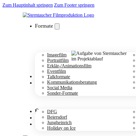
Zum Hauptinhalt springen
Zum Footer springen
Formate
Imagefilm
Portraitfilm
Erklär-/Animationsfilm
Eventfilm
Branchen
Talkformate
Cases
Kommunikationsberatung
Social Media
Sonder-Formate
Über uns
DFG
Projektablauf
Beiersdorf
Jungheinrich
Kontakt
Holiday on Ice