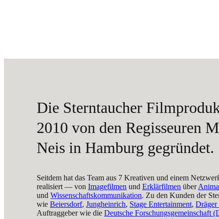
Die Sterntaucher Filmprod
2010 von den Regisseuren M
Neis in Hamburg gegründet.
Seitdem hat das Team aus 7 Kreativen und einem Netzwer
realisiert — von
Imagefilmen
und
Erklärfilmen
über
Anima
und
Wissenschaftskommunikation
. Zu den Kunden der Ste
wie
Beiersdorf
,
Jungheinrich
,
Stage Entertainment
,
Dräger
Auftraggeber wie die
Deutsche Forschungsgemeinschaft 