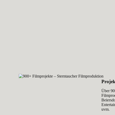
Projek
Über 900
Filmpro
Beiersdo
Enterta
uvm.