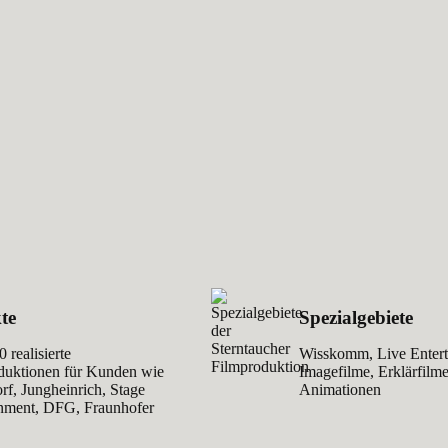
te
Spezialgebiete
 realisierte
Wisskomm, Live Entert
duktionen für Kunden wie
Imagefilme, Erklärfilme
rf, Jungheinrich, Stage
Animationen
inment, DFG, Fraunhofer