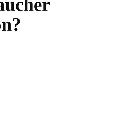
taucher
on?