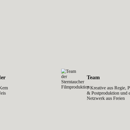
er
Team
 Kem
7 Kreative aus Regie, 
Neis
& Postproduktion und 
Netzwerk aus Freien