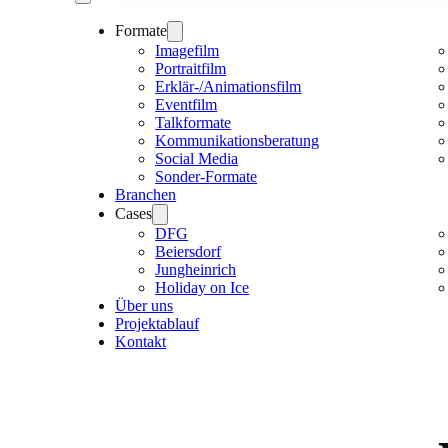
Formate
Imagefilm
Portraitfilm
Erklär-/Animationsfilm
Eventfilm
Talkformate
Kommunikationsberatung
Social Media
Sonder-Formate
Branchen
Cases
DFG
Beiersdorf
Jungheinrich
Holiday on Ice
Über uns
Projektablauf
Kontakt